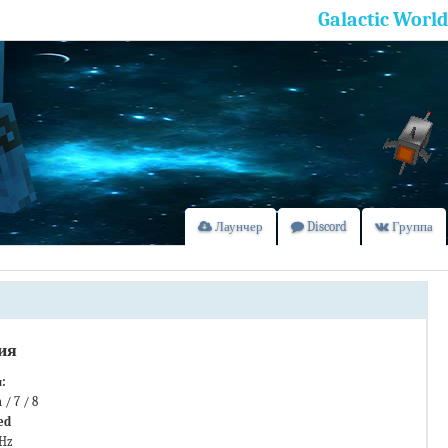
Galactic World
Лаунчер
Discord
Группа
ия
:
 / 7 / 8
ed
GHz