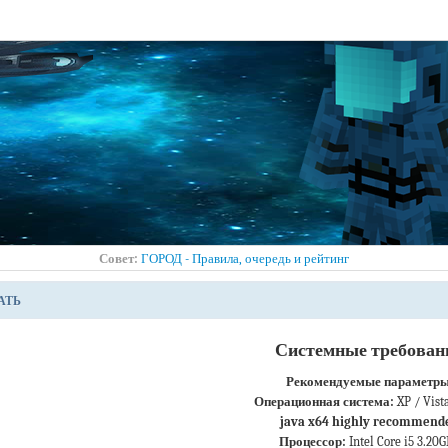
Совет:
ГОРОД - Правила, очередь и рейтинг
АТЬ
Системные требован
Рекомендуемые параметры
Операционная система:
XP / Vista
java x64 highly recommend
Процессор:
Intel Core i5 3.20