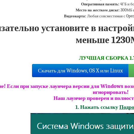
Оперативная память:
4ГБ и б
Место на жестком диске:
300МБ и
Видеокарта:
Любая совсместимая с Open
зательно установите в настрой
меньше 123
ЛУЧШАЯ СБОРКА 1.7
Скачать для Windows, OS X или Linux
е! Если при запуске лаунчера версии для Windows воз
игнорировать!
Наш лаунчер проверен и полност
1. Нажать ссылку
Подро