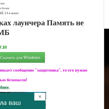
олее
 более
GL 1.4 и выше
ках лаунчера Память не
0МБ
.10
Скачать для Windows
никает сообщение "защитника", то его нужно
ью безопасен!
бнее
.