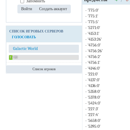
Запомнить
- '775:0'
- '775:1'
- '775:5'
- '5271:0'
СПИСОК ИГРОВЫХ СЕРВЕРОВ
- '4153:1'
ГОЛОСОВАТЬ
- '4153:26'
- '4756:0'
Galactic World
- '4756:26'
- '4756:2'
1 / 20
- '4756:1'
- '4146:0'
Список игроков
- '221:0'
Admin
- '4137:0'
- '4136:0'
- '5358:0'
- '5378:0'
- '5424:0'
- '227:3'
- '227:4'
- '5658:0'
- '5395:0'