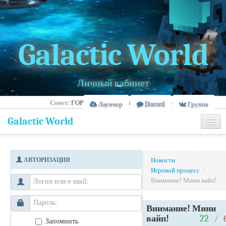
Galactic World
Личный кабинет
Совет:
ГОРОД -
Правила, очередь и рейтинг
Лаунчер
Discord
Группа
Galactic World
Главная
АВТОРИЗАЦИЯ
Новости
/
Информация
Игровой процесс
/
Внимание! Мини вайп!
Банлист
Внимание! Мини
вайп!
22
/
Запомнить