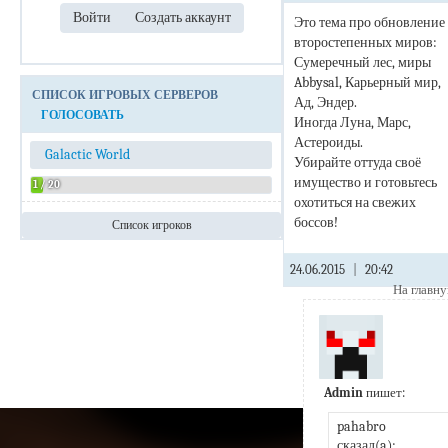
Это тема про обновление
второстепенных миров:
Сумеречный лес, миры
Abbysal, Карьерный мир,
СПИСОК ИГРОВЫХ СЕРВЕРОВ
Ад, Эндер.
ГОЛОСОВАТЬ
Иногда Луна, Марс,
Астероиды.
Galactic World
Убирайте оттуда своё
имущество и готовьтесь
1 / 20
охотиться на свежих
боссов!
Список игроков
Admin
24.06.2015
|
20:42
На главн
Admin
пишет:
pahabro 
сказал(a):