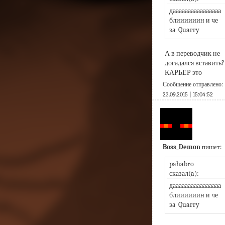
даааааааааааааааа 
блиииииин и че 
за  Quarry
А в переводчик не 
догадался вставить? 
КАРЬЕР это
Сообщение отправлено:
23.09.2015 | 15:04:52
Boss_Demon
пишет:
pahabro 
сказал(a):
даааааааааааааааа 
блиииииин и че 
за  Quarry