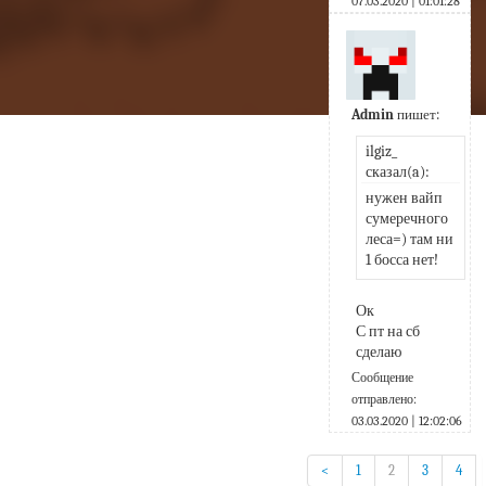
07.03.2020 | 01:01:28
Admin
пишет:
ilgiz_ 
сказал(a):
нужен вайп 
сумеречного 
леса=) там ни 
1 босса нет!
Ок
С пт на сб 
сделаю
Сообщение
отправлено:
03.03.2020 | 12:02:06
<
1
2
3
4