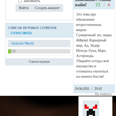
Запомнить
вайп!
22
/
6
Это тема про
обновление
второстепенных
СПИСОК ИГРОВЫХ СЕРВЕРОВ
миров:
ГОЛОСОВАТЬ
Сумеречный лес, миры
Abbysal, Карьерный
Galactic World
мир, Ад, Эндер.
Иногда Луна, Марс,
1 / 20
Астероиды.
Убирайте оттуда своё
Список игроков
имущество и
Admin
готовьтесь охотиться
на свежих боссов!
24.06.2015
|
20:42
На главную