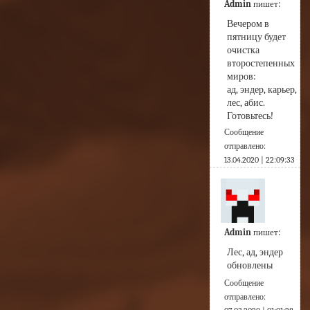
Admin
пишет:
Вечером в 
пятницу будет 
очистка 
второстепенных 
миров:
ад, эндер, карьер, 
лес, абис.

Готовьтесь!
Сообщение
отправлено:
13.04.2020 | 22:09:33
Admin
пишет:
Лес, ад, эндер 
обновлены
Сообщение
отправлено: