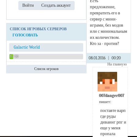
Есть
предложение,
превратить его в
сервер с мини-
играми, без модов
СПИСОК ИГРОВЫХ СЕРВЕРОВ
или с минимальным
ГОЛОСОВАТЬ
их количеством.
Кто за - против?
Galactic World
1 / 20
08.01.2016
|
00:20
На главную
Список игроков
Admin
007danger007
пишет:
поставте варп 
где руды 
диваинг рпг и 
еще у меня 
пропала 