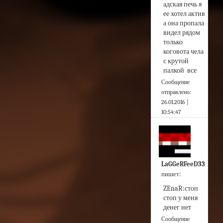
адская печь я 
ее хотел актив 
а она пропала 
видел рядом 
только 
коговота чела 
с крутой 
палкой  все
Сообщение
отправлено:
26.01.2016 |
10:54:47
LaGGeRFeeD33
пишет:
ZEnaR:стоп 
стоп у меня 
денег нет 
Сообщение