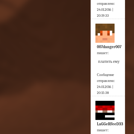
отправлено:
24.01.2016 |
20:19:33
007danger007
пишет:
платить ему
Сообщение
отправлено:
24.01.2016 |
20:15:38
LaGGeRFeeD33
пишет: