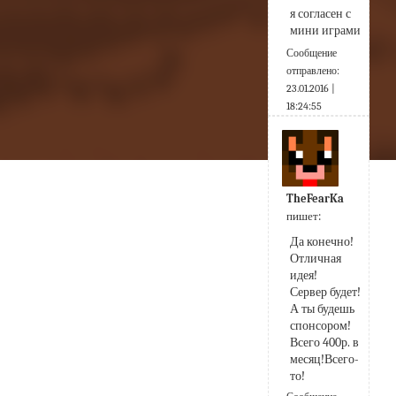
я согласен с 
мини играми
Сообщение
отправлено:
23.01.2016 |
18:24:55
TheFearKa
пишет:
Да конечно! 
Отличная 
идея!
Сервер будет! 
А ты будешь 
спонсором!
Всего 400р. в 
месяц!Всего-
то!