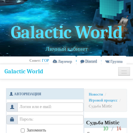
Galactic World
Личный кабинет
Совет:
ГОРОД - Правила, очередь и рейтинг
Лаунчер
Discord
Группа
Galactic World
Главная
АВТОРИЗАЦИЯ
Новости
/
Информация
Игровой процесс
/
Судьба Mistic
Банлист
Судьба Mistic
10
/
14
Запомнить