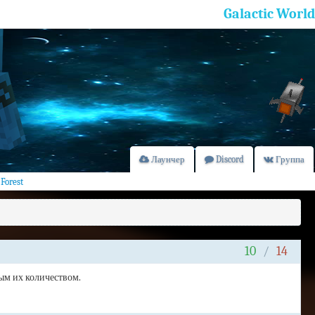
Galactic World
Лаунчер
Discord
Группа
 Forest
10
/
14
ым их количеством.