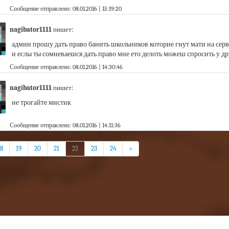
Сообщение отправлено: 08.01.2016 | 15:19:20
nagibator1111
пишет:
админ прошу дать право банить школьников которие гнут мати на серв
и еслы ты сомневаешся дать право мне ето делоть можеш спросить у др
Сообщение отправлено: 08.01.2016 | 14:30:46
nagibator1111
пишет:
не трогайте мистик
Сообщение отправлено: 08.01.2016 | 14:11:36
18
19
20
21
22
23
24
>