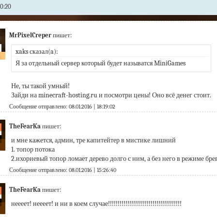
0:20
MrPixelCreper
пишет:
xaks сказал(a):
Я за отдельный сервер который будет называтся MiniGames
Не, ты такой умный!
Зайди на minecraft-hosting.ru и посмотри цены! Оно всё денег стоит.
Сообщение отправлено: 08.01.2016 | 18:19:02
TheFearKa
пишет:
и мне кажется, админ, тре капитейтер в мистике лишний
1. топор потока
2.ихориевый топор ломает дерево долго с ним, а без него в режиме бре
Сообщение отправлено: 08.01.2016 | 15:26:40
TheFearKa
пишет:
неееет! неееет! и ни в коем случае!!!!!!!!!!!!!!!!!!!!!!!!!!!!!!!!!!!!!!