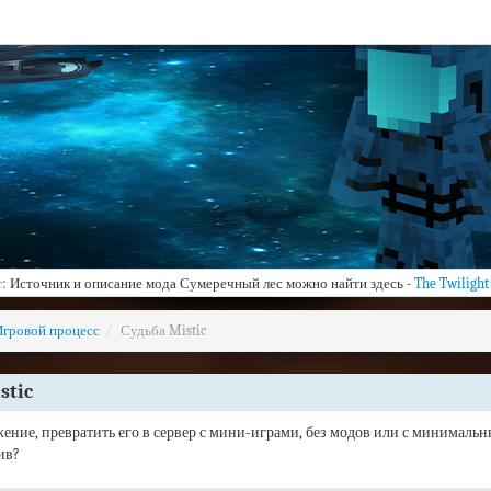
т:
Источник и описание мода Сумеречный лес можно найти здесь -
The Twilight
Игровой процесс
/
Судьба Mistic
stic
ение, превратить его в сервер с мини-играми, без модов или с минимальн
ив?