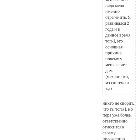
надо меня 
именно 
отрегенить. Я 
развивался 2 
года и в 
данное время 
топ-1, это 
основная 
причина 
почему у 
меня лагает 
дома. 
(механизмы, 
мэ система и 
т.д) 
никто не спорит, 
что ты топ#1, но 
пора уже более 
ответственно 
относится к 
своему 
положению, 