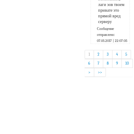
лаги эов твоем 
привате это 
прямой вред 
серверу
Сообщение
отправлено:
07.05.2017 | 22:07:05
1
2
3
4
5
6
7
8
9
10
>
>>