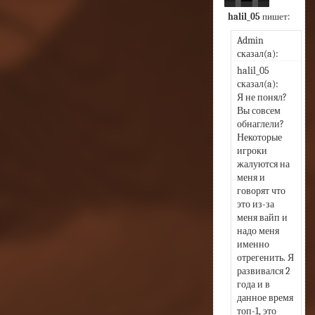
halil_05
пишет:
Admin 
сказал(a):
halil_05 
сказал(a):
Я не понял? 
Вы совсем 
обнаглели? 
Некоторые 
игроки 
жалуются на 
меня и 
говорят что 
это из-за 
меня вайп и 
надо меня 
именно 
отрегенить. Я 
развивался 2 
года и в 
данное время 
топ-1, это 