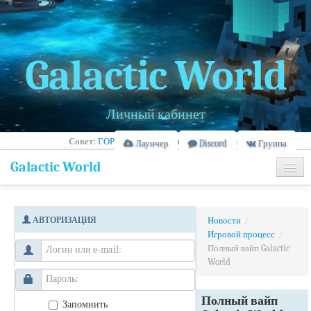
Galactic World
Личный кабинет
Совет:
ГОРОД - Правила, очередь и рейтинг
Лаунчер
Discord
Группа
Galactic World
Главная
АВТОРИЗАЦИЯ
Новости
/
Информация
Игровой процесс
/
Полный вайп Galactic
Банлист
World
Полный вайп
Запомнить