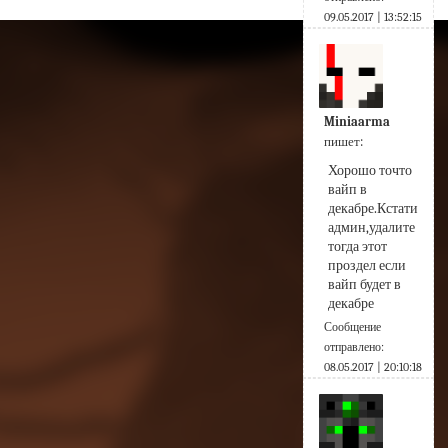
09.05.2017 | 13:52:15
Miniaarma
пишет:
Хорошо точто 
вайп в 
декабре.Кстати 
админ,удалите 
тогда этот 
проздел если 
вайп будет в 
декабре
Сообщение
отправлено:
08.05.2017 | 20:10:18