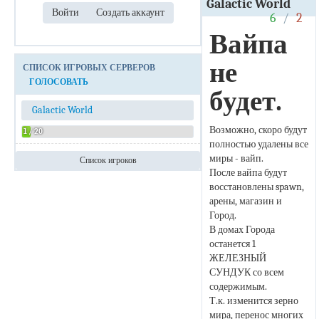
Galactic World
6
/
2
Вайпа
не
СПИСОК ИГРОВЫХ СЕРВЕРОВ
ГОЛОСОВАТЬ
будет.
Galactic World
Возможно, скоро будут
1 / 20
полностью удалены все
миры - вайп.
Список игроков
После вайпа будут
Admin
восстановлены spawn,
арены, магазин и
Город.
В домах Города
останется 1
ЖЕЛЕЗНЫЙ
СУНДУК со всем
содержимым.
Т.к. изменится зерно
мира, перенос многих