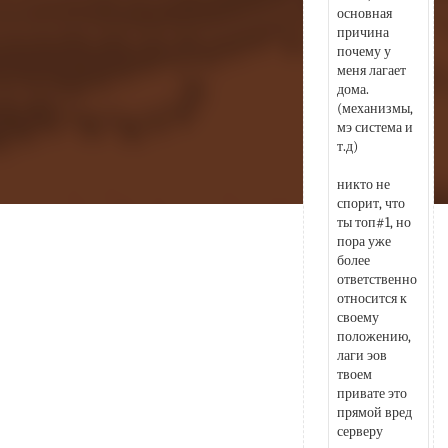
основная 
причина 
почему у 
меня лагает 
дома. 
(механизмы, 
мэ система и 
т.д) 
никто не 
спорит, что 
ты топ#1, но 
пора уже 
более 
ответственно 
относится к 
своему 
положению, 
лаги эов 
твоем 
привате это 
прямой вред 
серверу