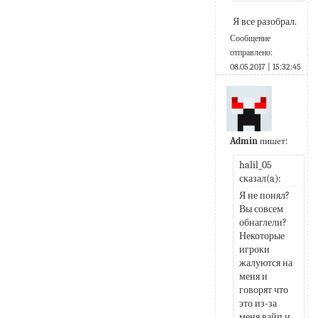
Я все разобрал.
Сообщение
отправлено:
08.05.2017 | 15:32:45
Admin
пишет:
halil_05 
сказал(a):
Я не понял? 
Вы совсем 
обнаглели? 
Некоторые 
игроки 
жалуются на 
меня и 
говорят что 
это из-за 
меня вайп и 