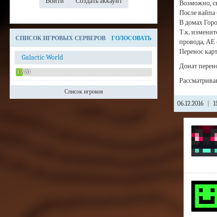
Возможно, ск
После вайпа 
В домах Гор
Т.к. изменит
СПИСОК ИГРОВЫХ СЕРВЕРОВ
ГОЛОСОВАТЬ
провода, АЕ 
Перенос кар
Galactic World
Донат перено
1 / 20
Рассматриваю
Список игроков
Admin
06.12.2016
|
15