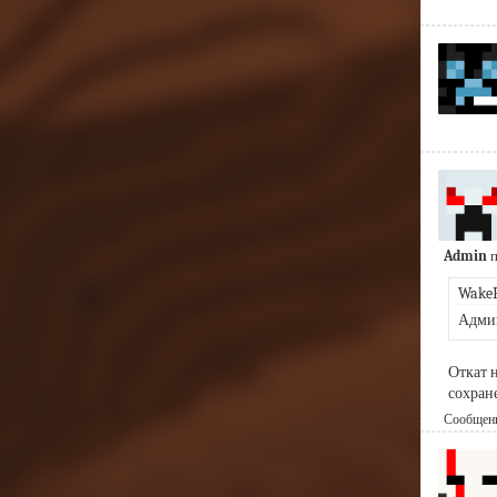
Admin
п
WakeF
Админ
Откат н
сохране
Сообщение