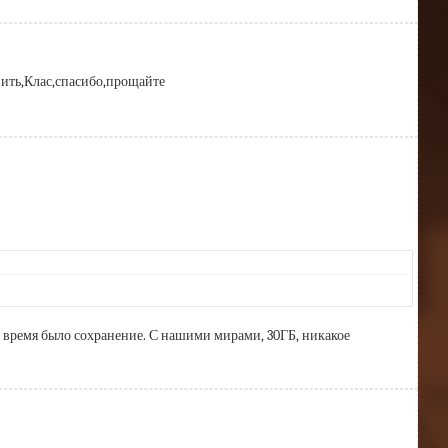
вить,Клас,спасибо,прощайте
то время было сохранение. С нашими мирами, 30ГБ, никакое 