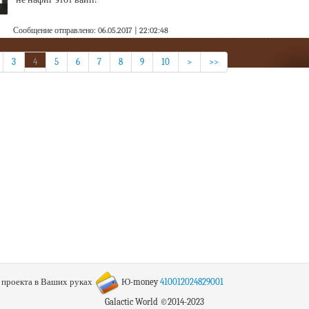
Сообщение отправлено: 06.05.2017 | 22:02:48
3
4
5
6
7
8
9
10
>
>>
 проекта в Ваших руках
Ю-money
410012024829001
Galactic World ©2014-2023