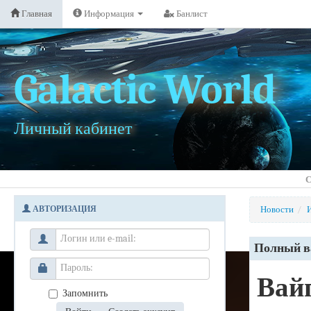
Главная
Информация
Банлист
Galactic World
Личный кабинет
С
АВТОРИЗАЦИЯ
Новости
/
Полный ва
Вайп
Запомнить