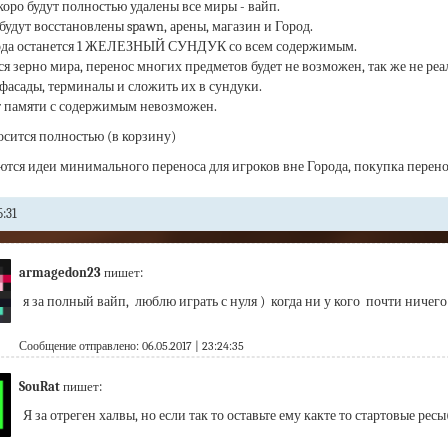
оро будут
полностью удалены все миры - вайп.
будут восстановлены spawn, арены, магазин и Город.
ода останется 1 ЖЕЛЕЗНЫЙ СУНДУК со всем содержимым.
ся зерно мира, перенос многих предметов будет не возможен, так же не реа
фасады, терминалы и сложить их в сундуки.
т памяти с содержимым невозможен.
сится полностью (в корзину)
тся идеи минимального переноса для игроков вне Города, покупка перенос
:31
armagedon23
пишет:
я за полный вайп,  люблю играть с нуля )  когда ни у кого  почти ничего 
Сообщение отправлено: 06.05.2017 | 23:24:35
SouRat
пишет:
Я за отреген халвы, но если так то оставьте ему какте то стартовые рес