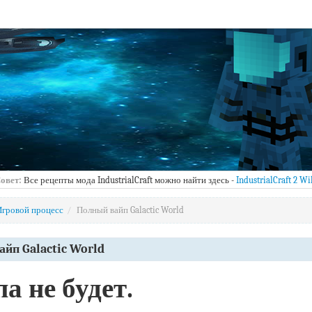
овет:
Все рецепты мода IndustrialCraft можно найти здесь -
IndustrialCraft 2 Wi
Игровой процесс
/
Полный вайп Galactic World
йп Galactic World
а не будет.