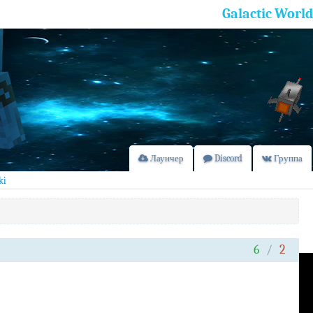
Galactic World
Лаунчер
Discord
Группа
ki
6
/
2