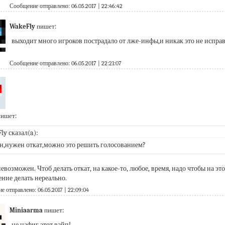
Сообщение отправлено: 06.05.2017 | 22:46:42
WakeFly
пишет:
выходит много игроков пострадало от лже-инфы,и никак это не испра
Сообщение отправлено: 06.05.2017 | 22:21:07
ишет:
ly сказал(a):
,нужен откат,можно это решить голосованием?
евозможен. Чтоб делать откат, на какое-то, любое, время, надо чтобы на э
ние делать нереально.
 отправлено: 06.05.2017 | 22:09:04
Miniaarma
пишет:
не нафиг этот вайп!