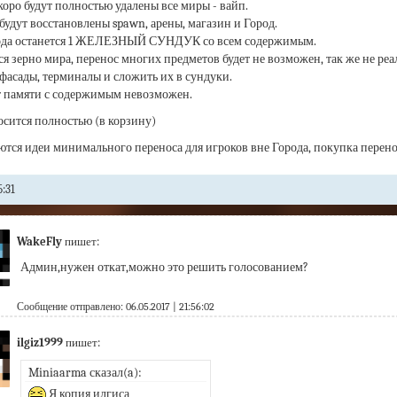
оро будут
полностью удалены все миры - вайп.
будут восстановлены spawn, арены, магазин и Город.
ода останется 1 ЖЕЛЕЗНЫЙ СУНДУК со всем содержимым.
ся зерно мира, перенос многих предметов будет не возможен, так же не реа
фасады, терминалы и сложить их в сундуки.
т памяти с содержимым невозможен.
сится полностью (в корзину)
тся идеи минимального переноса для игроков вне Города, покупка перенос
:31
WakeFly
пишет:
Админ,нужен откат,можно это решить голосованием?
Сообщение отправлено: 06.05.2017 | 21:56:02
ilgiz1999
пишет:
Miniaarma сказал(a):
 Я копия илгиса