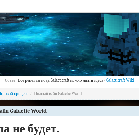
Совет:
Все рецепты мода Galacticraft можно найти здесь -
Galacticraft Wiki
Игровой процесс
/
Полный вайп Galactic World
йп Galactic World
а не будет.