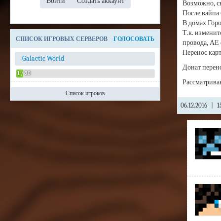
Возможно, ск
После вайпа 
В домах Гор
Т.к. изменит
СПИСОК ИГРОВЫХ СЕРВЕРОВ
ГОЛОСОВАТЬ
провода, АЕ 
Перенос кар
Galactic World
Донат перено
1 / 20
Рассматриваю
Список игроков
Admin
06.12.2016
|
15