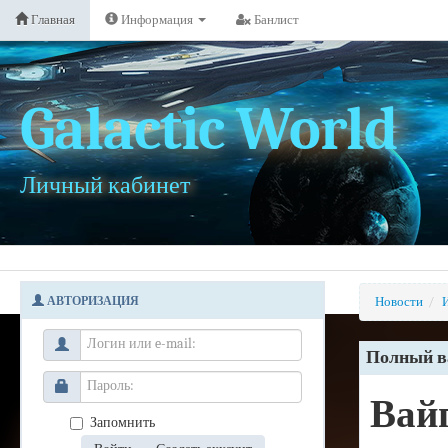
Главная
Информация
Банлист
Galactic World
Личный кабинет
АВТОРИЗАЦИЯ
Новости
/
Полный ва
Вайп
Запомнить