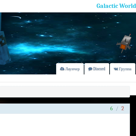
Galactic World
Лаунчер
Discord
Группа
6
/
2