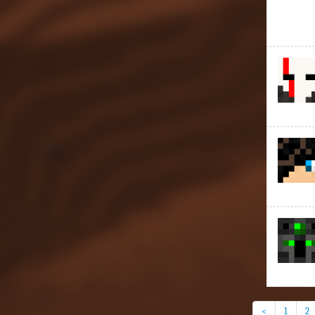
<
1
2