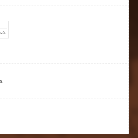
ый.
й.