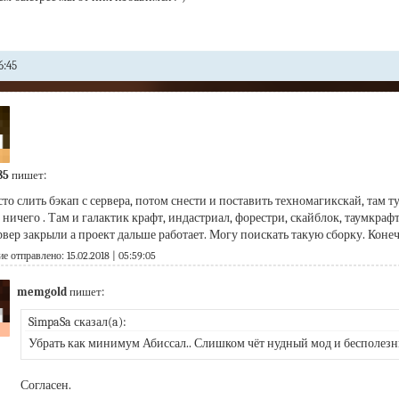
6:45
85
пишет:
то слить бэкап с сервера, потом снести и поставить техномагикскай, там ту
ничего . Там и галактик крафт, индастриал, форестри, скайблок, таумкрафт, 
ервер закрыли а проект дальше работает. Могу поискать такую сборку. Кон
 отправлено: 15.02.2018 | 05:59:05
memgold
пишет:
SimpaSa сказал(a):
Убрать как минимум Абиссал.. Слишком чёт нудный мод и бесполезн
Согласен.