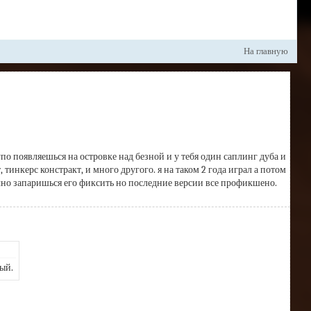
На главную
по появляешься на островке над безной и у тебя один саплинг дуба и 
тинкерс констракт, и много другого. я на таком 2 года играл а потом 
ечно запаришься его фиксить но последние версии все профикшено.
ый.