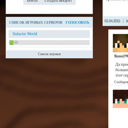
01.04.2015
|
1
СПИСОК ИГРОВЫХ СЕРВЕРОВ
ГОЛОСОВАТЬ
Galactic World
1 / 20
Список игроков
Nano19
Admin
Да прос
больше 
этот с
Сообщение