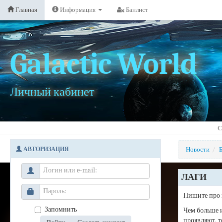
Главная
Информация
Банлист
Galactic World
Личный кабинет
С
АВТОРИЗАЦИЯ
Новости
/
Б
ЛАГИ
Пишите про 
Запомнить
Чем больше 
проявляют, т