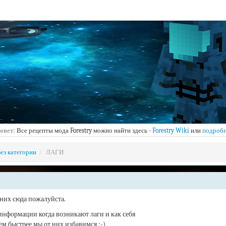
овет:
Все рецепты мода Forestry можно найти здесь -
Forestry Wiki
или
подроб
ез категории
/
ЛАГИ
них сюда пожалуйста.
информации когда возникают лаги и как себя
ем быстрее мы от них избавимся :-)