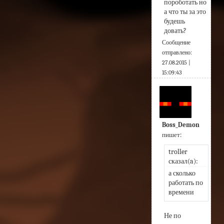
пороботать но 
а что ты за это 
будешь 
довать?
Сообщение
отправлено:
27.08.2015 |
15:09:43
Boss_Demon
пишет:
troller 
сказал(a):
а сколько 
работать по 
времени
Не по 