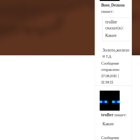
Boss_Demon
пишет:
troller 
сказал(a):
Какие
Золото,железо 
и т.д.
Сообщение
отправлено:
27.08.2015 |
12:38:21
troller
пишет:
Какие
Сообщение