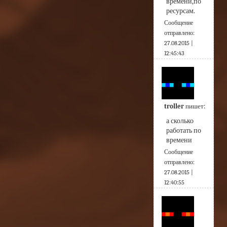
времени,по 
ресурсам.
Сообщение
отправлено:
27.08.2015 |
12:45:43
troller
пишет:
а сколько 
работать по 
времени
Сообщение
отправлено:
27.08.2015 |
12:40:55