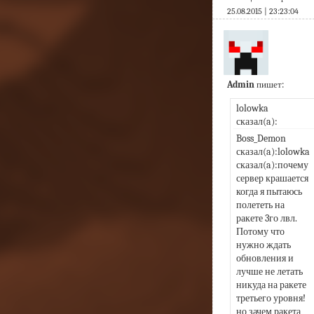
25.08.2015 | 23:23:04
Admin
пишет:
lolowka 
сказал(a):
Boss_Demon 
сказал(a):lolowka 
сказал(a):почему 
сервер крашается 
когда я пытаюсь 
полететь на 
ракете 3го лвл. 
Потому что 
нужно ждать 
обновления и 
лучше не летать 
никуда на ракете 
третьего уровня! 
но зачем ракета 