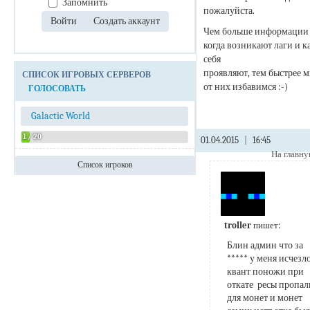
Запомнить
пожалуйста.
Чем больше информации
когда возникают лаги и к
себя
проявляют, тем быстрее 
СПИСОК ИГРОВЫХ СЕРВЕРОВ
от них избавимся :-)
ГОЛОСОВАТЬ
Galactic World
1 / 20
01.04.2015
|
16:45
На главн
Список игроков
Admin
troller
пишет:
Блин админ что за 
***** у меня исчезло
квант поножи при 
откате  ресы пропали
для монет и монет 