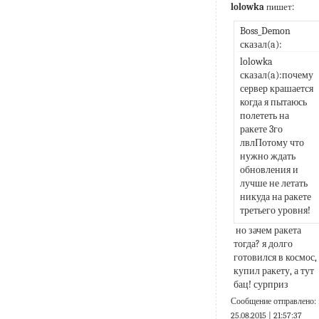
lolowka
пишет:
Boss_Demon 
сказал(a):
lolowka 
сказал(a):почему 
сервер крашается 
когда я пытаюсь 
полететь на 
ракете 3го 
лвлПотому что 
нужно ждать 
обновления и 
лучше не летать 
никуда на ракете 
третьего уровня!
 но зачем ракета 
тогда? я долго 
готовился в космос, 
купил ракету, а тут 
бац! сурприз
Сообщение отправлено:
25.08.2015 | 21:57:37