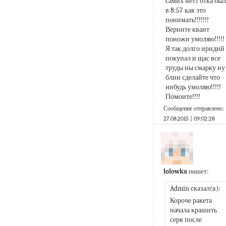
самих нетт отка был 
в 8:57 как это 
понимать!!!!!!!  
Верните квант 
поножи умоляю!!!!! 
Я так долго иридий 
покупал и щас все 
труды ны смарку ну 
блин сделайте что 
нибудь умоляю!!!!! 
Помоите!!!!
Сообщение отправлено:
27.08.2015 | 09:02:28
lolowka
пишет:
Admin сказал(a):
Короче ракета 
начала крашить 
серв после 