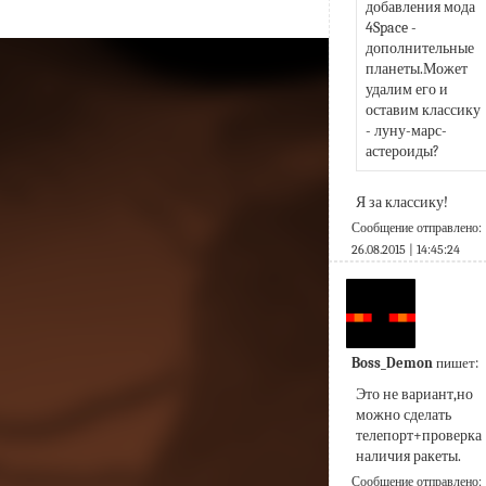
добавления мода 
4Space - 
дополнительные 
планеты.Может 
удалим его и 
оставим классику 
- луну-марс-
астероиды?
Я за классику!
Сообщение отправлено:
26.08.2015 | 14:45:24
Boss_Demon
пишет:
Это не вариант,но 
можно сделать 
телепорт+проверка 
наличия ракеты.
Сообщение отправлено: