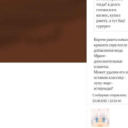
тогда? я долго 
готовился в 
космос, купил 
ракету, а тут бац! 
сурприз
Короче ракета начала
крашить серв после 
добавления мода 
4Space - 
дополнительные 
планеты.
Может удалим его и 
оставим классику - 
луну-марс-
астероиды?
Сообщение отправлено:
25.08.2015 | 23:14:40