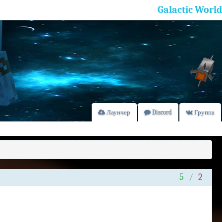
Galactic World
Лаунчер
Discord
Группа
5
/
2