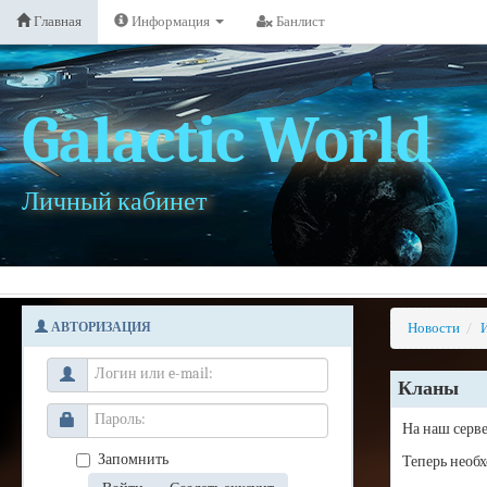
Главная
Информация
Банлист
Galactic World
Личный кабинет
АВТОРИЗАЦИЯ
Новости
/
Кланы
На наш серв
Запомнить
Теперь необх