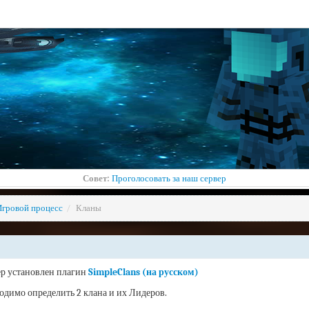
Совет:
Проголосовать за наш сервер
Игровой процесс
/
Кланы
ер установлен плагин
SimpleClans
(на русском)
одимо определить 2 клана и их Лидеров.