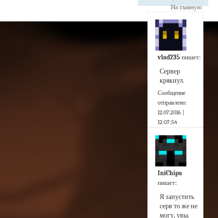
На главную
vlad235
пишет:
Сервер 
крякнул.
Сообщение
отправлено:
12.07.2016 |
12:07:54
IniChipa
пишет:
Я запустить 
серв то же не 
могу, увы.