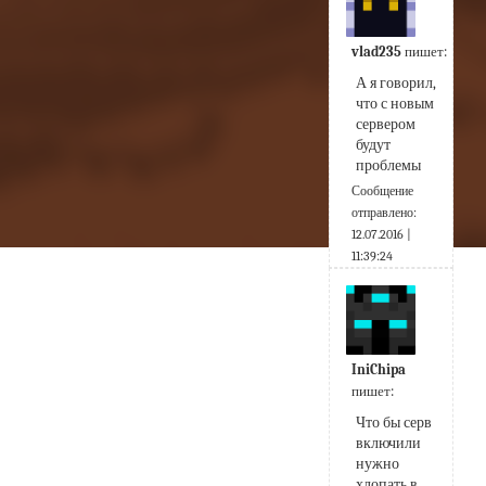
vlad235
пишет:
А я говорил, 
что с новым 
сервером 
будут 
проблемы
Сообщение
отправлено:
12.07.2016 |
11:39:24
IniChipa
пишет:
Что бы серв 
включили 
нужно 
хлопать в 