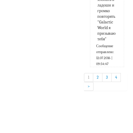
ладоши и 
громко 
повторять 
"Galactic 
World я 
призываю 
тебя"
Сообщение
отправлено:
12.07.2016 |
09:54:47
1
2
3
4
>