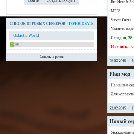
Buildcraft Ad
MFFS
Steves Carts
СПИСОК ИГРОВЫХ СЕРВЕРОВ
ГОЛОСОВАТЬ
Удалить надо,
Galactic World
Сегодня, 28
1 / 20
Из списка, ч
Список игроков
25.03.2015
|
1
Admin
Flan мод
На нашем сер
Для коррект
22.02.2015
|
1
Новый сер
Уважаемые иг