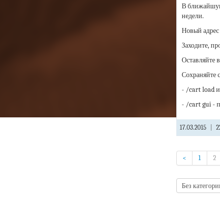
В ближайшую 
недели.
Новый адрес 
Заходите, пр
Оставляйте в
Сохраняйте с
- /cart load
- /cart gui 
17.03.2015
|
2
<
1
2