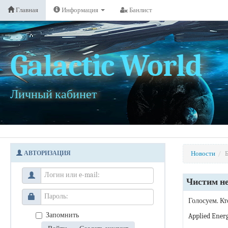
Главная
Информация
Банлист
Galactic World
Личный кабинет
АВТОРИЗАЦИЯ
Новости
/
Б
Чистим н
Голосуем. Кт
Запомнить
Applied Energ