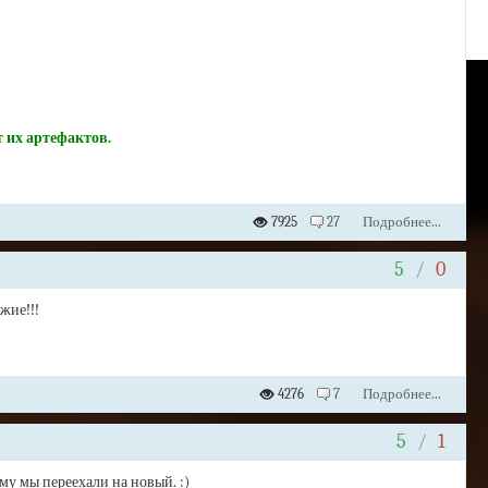
т их артефактов.
7925
27
Подробнее...
5
/
0
жие!!!
4276
7
Подробнее...
5
/
1
му мы переехали на новый. :)