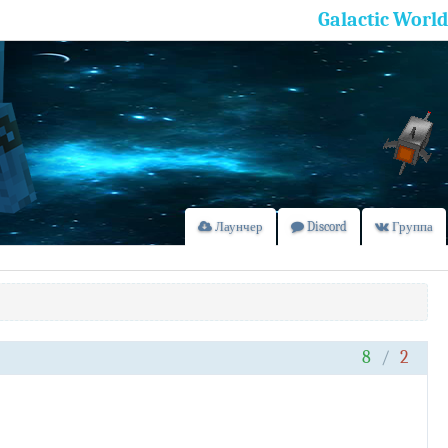
Galactic World
Лаунчер
Discord
Группа
8
/
2