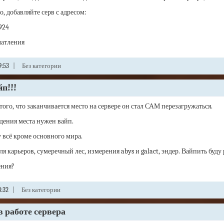
о, добавляйте серв с адресом:
924
атления
9:53
|
Без категории
п!!!
 того, что заканчивается место на сервере он стал САМ перезагружаться.
дения места нужен вайп.
 всё кроме основного мира.
для карьеров, сумеречный лес, измерения abys и galact, эндер. Вайпить буду
ения?
8:32
|
Без категории
 работе сервера