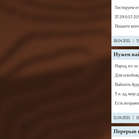
Тестируем ег
37.59.0.57:25
Пишите впеч
18.04.2015
|
1
Нужен вай
Народ, из-за
Для освобож
Вайпить буду
Т.е. ад, мир 
Есть возраж
11.04.2015
|
1
Перерыв в