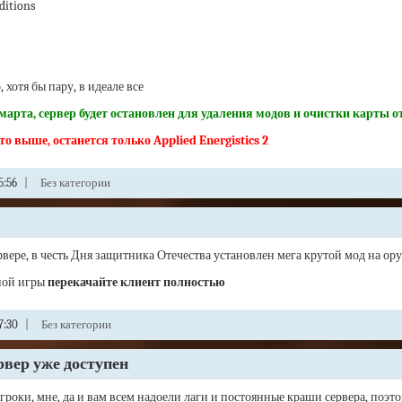
ditions
 хотя бы пару, в идеале все
 марта, сервер будет остановлен для удаления модов и очистки карты о
то выше, останется только Applied Energistics 2
5:56
|
Без категории
вере, в честь Дня защитника Отечества установлен мега крутой мод на ору
ной игры
перекачайте клиент полностью
7:30
|
Без категории
вер уже доступен
роки, мне, да и вам всем надоели лаги и постоянные краши сервера, поэто