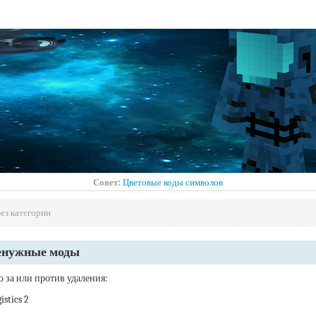
Совет:
Цветовые коды символов
ез категории
енужные моды
о за или против удаления:
istics 2