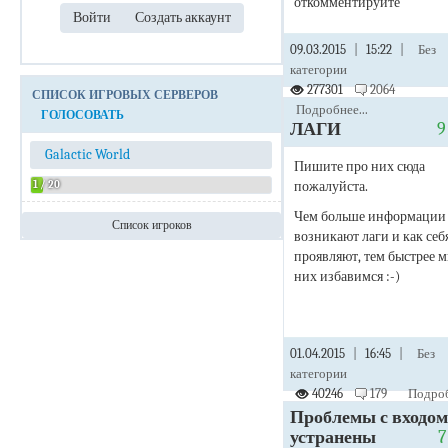
откомментируйте
09.03.2015
|
15:22
|
Без
категории
277301
2064
СПИСОК ИГРОВЫХ СЕРВЕРОВ
Подробнее...
ГОЛОСОВАТЬ
ЛАГИ
Galactic World
Пишите про них сюда
1 / 20
пожалуйста.
Чем больше информации 
Список игроков
возникают лаги и как себ
Admin
проявляют, тем быстрее м
них избавимся :-)
01.04.2015
|
16:45
|
Без
категории
40246
179
Подроб
Проблемы с входом
устранены