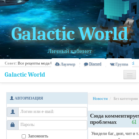
Galactic World
Личный кабинет
Совет:
Все рецепты мода Galacticraft можно найти здесь -
Galacticraft Wiki
Лаунчер
Discord
Группа
Galactic World
Главная
АВТОРИЗАЦИЯ
Новости
/
Без категории
Информация
Банлист
Сюда комментируе
проблемах
61
Увидели баг, дюп, чит и т.
Запомнить