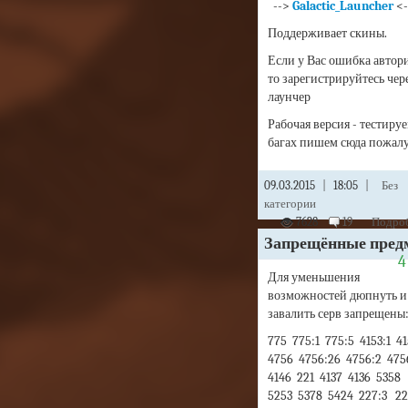
-->
Galactic_Launcher
<-
Поддерживает скины.
Если у Вас ошибка автор
то зарегистрируйтесь чер
лаунчер
Рабочая версия - тестируе
багах пишем сюда пожалу
09.03.2015
|
18:05
|
Без
категории
7628
19
Подроб
Запрещённые пред
Для уменьшения
возможностей дюпнуть и
завалить серв запрещены
775 775:1 775:5 4153:1 4
4756 4756:26 4756:2 475
4146 221 4137 4136 5358
5253 5378 5424 227:3 2