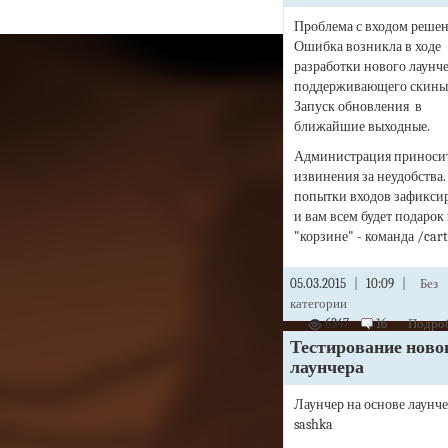
Проблема с входом решен
Ошибка возникла в ходе
разработки нового лаунче
поддерживающего скины
Запуск обновления в
ближайшие выходные.
Администрация приносит
извинения за неудобства.
попытки входов зафикси
и вам всем будет подарок 
"корзине" - команда /cart 
05.03.2015
|
10:09
|
Без
категории
6347
16
Подроб
Тестирование ново
лаунчера
Лаунчер на основе лаунч
sashka