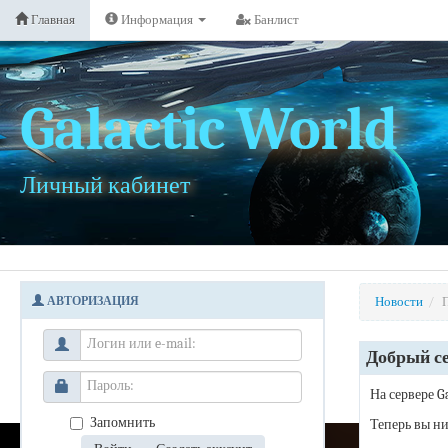
Главная
Информация
Банлист
Galactic World
Личный кабинет
АВТОРИЗАЦИЯ
Новости
/
Добрый с
На сервере G
Запомнить
Теперь вы ни