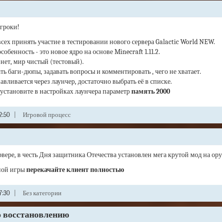
гроки!
ех принять участие в тестировании нового сервера Galactic World NEW.
собенность - это новое ядро на основе Minecraft 1.11.2.
нет, мир чистый (тестовый).
ть баги-дюпы, задавать вопросы и комментировать , чего не хватает.
авливается через лаунчер, достаточно выбрать её в списке.
установите в настройках лаунчера параметр
память 2000
2:50
|
Игровой процесс
вере, в честь Дня защитника Отечества установлен мега крутой мод на ору
ной игры
перекачайте клиент полностью
7:30
|
Без категории
о восстановлению