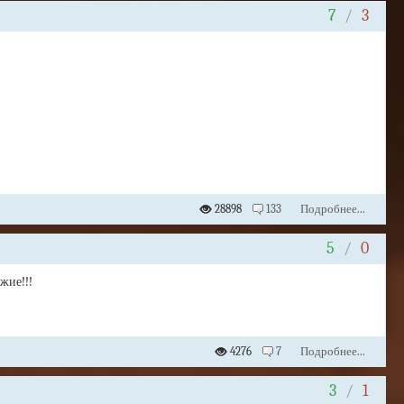
7
/
3
28898
133
Подробнее...
5
/
0
жие!!!
4276
7
Подробнее...
3
/
1