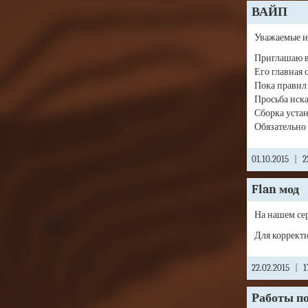
ВАЙП
Уважаемые и
Приглашаю вс
Его главная о
Пока правил 
Просьба иска
Сборка устан
Обязательно 
01.10.2015
|
2
Flan мод
На нашем сер
Для коррект
22.02.2015
|
1
Работы п