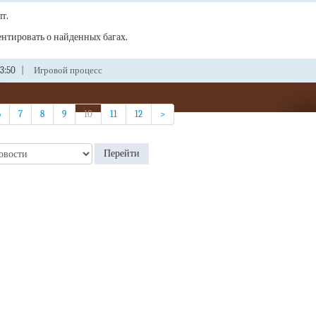
т.
нтировать о найденных багах.
3:50
|
Игровой процесс
6
7
8
9
10
11
12
>
Перейти