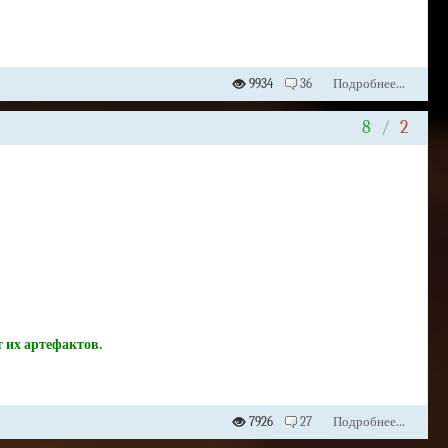
9934
36
Подробнее...
8
/
2
т их артефактов.
7926
27
Подробнее...