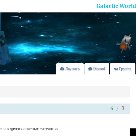
Galactic World
Лаунчер
Discord
Группа
6
/
3
в и в других опасных ситуациях.