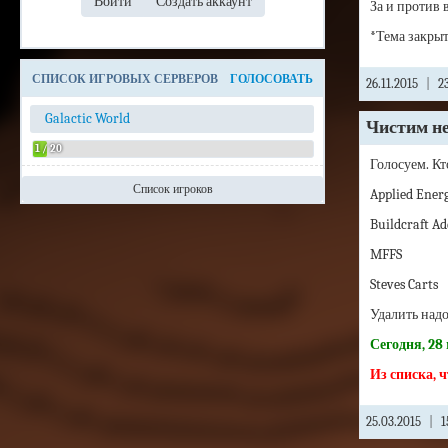
За и против 
*Тема закрыт
СПИСОК ИГРОВЫХ СЕРВЕРОВ
ГОЛОСОВАТЬ
26.11.2015
|
23
Galactic World
Чистим н
1 / 20
Голосуем. Кт
Список игроков
Applied Energ
Admin
Buildcraft Ad
MFFS
Steves Carts
Удалить надо,
Сегодня, 28
Из списка, ч
25.03.2015
|
1