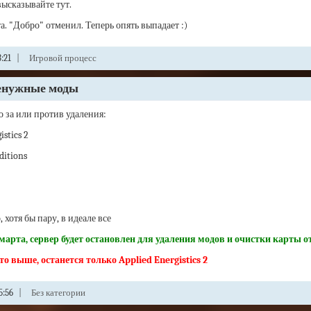
высказывайте тут.
а. "Добро" отменил. Теперь опять выпадает :)
:21
|
Игровой процесс
енужные моды
о за или против удаления:
istics 2
ditions
 хотя бы пару, в идеале все
 марта, сервер будет остановлен для удаления модов и очистки карты о
то выше, останется только Applied Energistics 2
5:56
|
Без категории