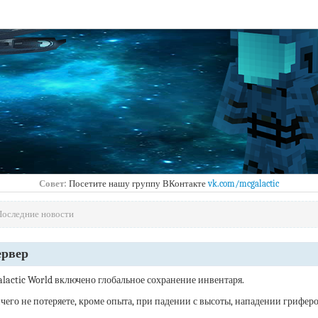
Совет:
Посетите нашу группу ВКонтакте
vk.com/mcgalactic
Последние новости
ервер
alactic World включено глобальное сохранение инвентаря.
чего не потеряете, кроме опыта, при падении с высоты, нападении гриферо