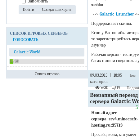
Запомнить
sashka
-->
Galactic_Launcher
<-
Поддерживает скины.
Если у Вас ошибка автор
СПИСОК ИГРОВЫХ СЕРВЕРОВ
то зарегистрируйтесь чер
ГОЛОСОВАТЬ
лаунчер
Galactic World
Рабочая версия - тестируе
багах пишем сюда пожалу
1 / 20
Список игроков
09.03.2015
|
18:05
|
Без
Admin
категории
7630
19
Подроб
Внезапный переезд
сервера Galactic W
Новый адрес
сервера: srv4.minecraft-
hosting.ru:25713
Просьба, всем, кто умеет -