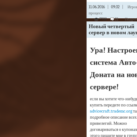
11.06.2016
|
09:32
|
Игро
процесс
7938
21
Подроб
Новый четвертый
сервер в новом лау
Ура! Настрое
система Авто
Доната на но
сервере!
если вы хотите что-нибуд
купить передите по ссыл
advicecraft.trademc.org
та
подробное описание всех
привелегий. Можно
договариваться о купонах
этого пишите мне в груп