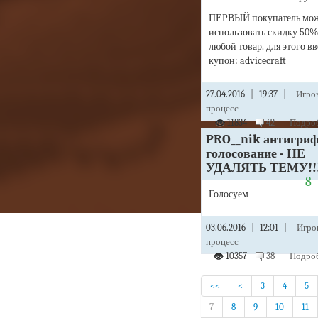
ПЕРВЫЙ покупатель мо
использовать скидку 50%
любой товар. для этого в
купон: advicecraft
27.04.2016
|
19:37
|
Игро
процесс
11834
42
Подроб
PRO__nik антигриф
голосование - НЕ
УДАЛЯТЬ ТЕМУ!!!!!
8
Голосуем
03.06.2016
|
12:01
|
Игро
процесс
10357
38
Подроб
<<
<
3
4
5
7
8
9
10
11