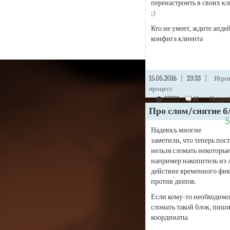
перенастроить в своих к
;)
Кто не умеет, ждите апде
конфига клиента
15.05.2016
|
23:33
|
Игро
процесс
17333
61
Подроб
Про слом/снятие б
Надеюсь многие
заметили, что теперь пос
нельзя сломать некоторые
например накопитель из 
действие временного фик
против дюпов.
Если кому-то необходимо
сломать такой блок, пиши
координаты.