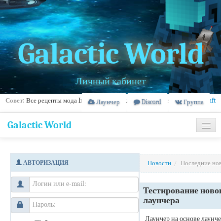
Galactic World
Личный кабинет
Совет:
Все рецепты мода IndustrialCraft можно найти здесь -
IndustrialCraft
Лаунчер
Discord
Группа
2 Wiki
Galactic World
Главная
АВТОРИЗАЦИЯ
Новости
/
Последние но
Информация
Банлист
Тестирование ново
лаунчера
Лаунчер на основе лаунч